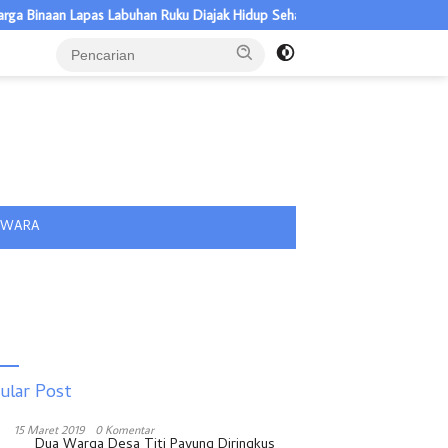
inaan Lapas Labuhan Ruku Diajak Hidup Sehat
Warga Batubara Dim
tutup
IWARA
ular Post
15 Maret 2019
0 Komentar
Dua Warga Desa Titi Payung Diringkus