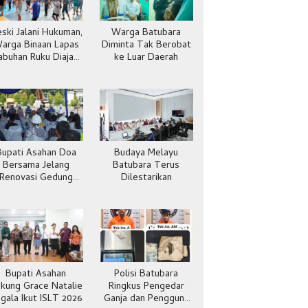
ski Jalani Hukuman,
Warga Batubara
arga Binaan Lapas
Diminta Tak Berobat
abuhan Ruku Diajak
ke Luar Daerah
Hidup Sehat
Bupati Asahan Doa
Budaya Melayu
Bersama Jelang
Batubara Terus
Renovasi Gedung
Dilestarikan
Kantor Imigras
Bupati Asahan
Polisi Batubara
kung Grace Natalie
Ringkus Pengedar
gala Ikut ISLT 2026
Ganja dan Pengguna