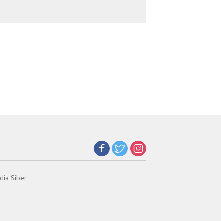
Sabu di Gang Cirit
ia Siber