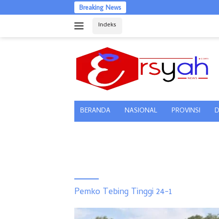
Langsung
Breaking News
ke
Indeks
konten
tutup
BERANDA
NASIONAL
PROVINSI
D
Pemko Tebing Tinggi 24-1