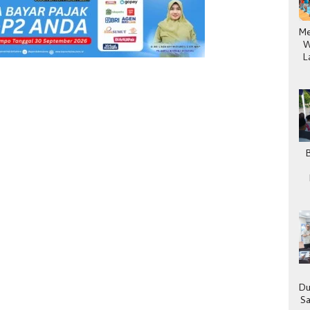
Me
W
L
Du
Sa