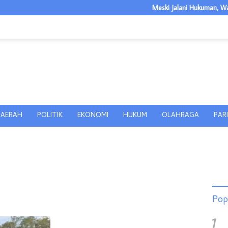
Meski Jalani Hukuman, Warga B
AERAH
POLITIK
EKONOMI
HUKUM
OLAHRAGA
PAR
Pop
1