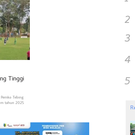
2
3
4
5
g Tinggi
 Pemko Tebing
alum tahun 2025
R