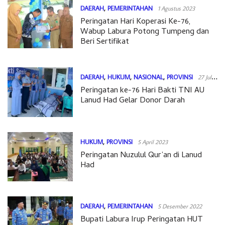
DAERAH
,
PEMERINTAHAN
1 Agustus 2023
Peringatan Hari Koperasi Ke-76,
Wabup Labura Potong Tumpeng dan
Beri Sertifikat
DAERAH
,
HUKUM
,
NASIONAL
,
PROVINSI
27 Juli
Peringatan ke-76 Hari Bakti TNI AU
2023
Lanud Had Gelar Donor Darah
HUKUM
,
PROVINSI
5 April 2023
Peringatan Nuzulul Qur’an di Lanud
Had
DAERAH
,
PEMERINTAHAN
5 Desember 2022
Bupati Labura Irup Peringatan HUT