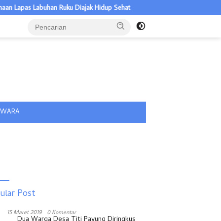
apas Labuhan Ruku Diajak Hidup Sehat
Warga Batubara Diminta Ta
tutup
IWARA
ular Post
15 Maret 2019
0 Komentar
Dua Warga Desa Titi Payung Diringkus