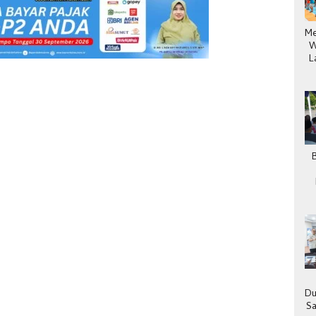
Me
W
L
Du
Sa