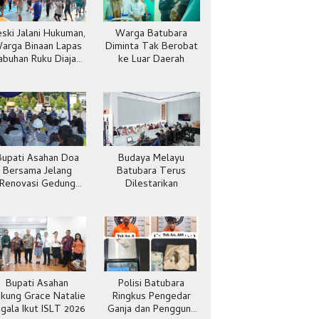
ski Jalani Hukuman,
Warga Batubara
arga Binaan Lapas
Diminta Tak Berobat
abuhan Ruku Diajak
ke Luar Daerah
Hidup Sehat
Bupati Asahan Doa
Budaya Melayu
Bersama Jelang
Batubara Terus
Renovasi Gedung
Dilestarikan
Kantor Imigras
Bupati Asahan
Polisi Batubara
kung Grace Natalie
Ringkus Pengedar
gala Ikut ISLT 2026
Ganja dan Pengguna