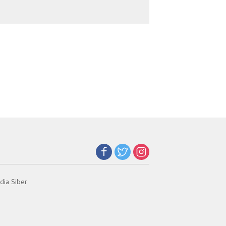
Sabu di Gang Cirit
ia Siber