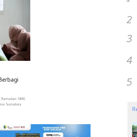
2
3
4
5
Berbagi
n Ramadan 1446
insi Sumatera
R