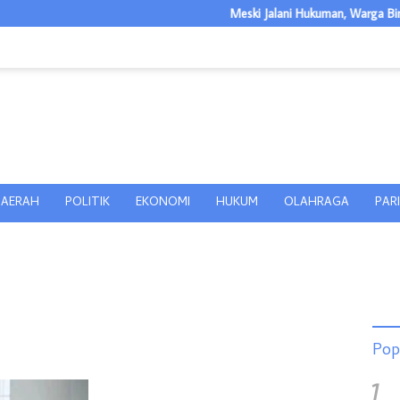
Meski Jalani Hukuman, Warga Binaan L
AERAH
POLITIK
EKONOMI
HUKUM
OLAHRAGA
PAR
Pop
1