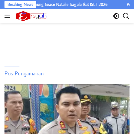
Langsung
pati Asahan Dukung Grace Natalie Sagala Ikut ISLT 2026
Breaking News
Polisi B
ke
konten
Pos Pengamanan