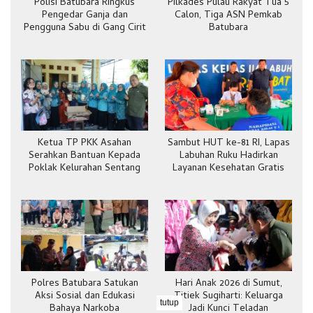
Polisi Batubara Ringkus
Pilkades Pulau Rakyat Tua 5
Pengedar Ganja dan
Calon, Tiga ASN Pemkab
Pengguna Sabu di Gang Cirit
Batubara
Ketua TP PKK Asahan
Sambut HUT ke-81 RI, Lapas
Serahkan Bantuan Kepada
Labuhan Ruku Hadirkan
Poklak Kelurahan Sentang
Layanan Kesehatan Gratis
Polres Batubara Satukan
Hari Anak 2026 di Sumut,
Aksi Sosial dan Edukasi
Titiek Sugiharti: Keluarga
tutup
Bahaya Narkoba
Jadi Kunci Teladan