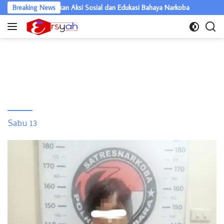
Langsung
es Batubara Satukan Aksi Sosial dan Edukasi Bahaya Narkoba
Breaking News
Hari
ke
konten
Sabu 13