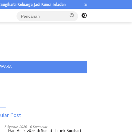
rti: Keluarga Jadi Kunci Teladan
Sekolah Gratis Disambut Pelajar 
tutup
IWARA
ular Post
7 Agustus 2026
0 Komentar
Hari Anak 2026 di Sumut, Titiek Sugiharti: