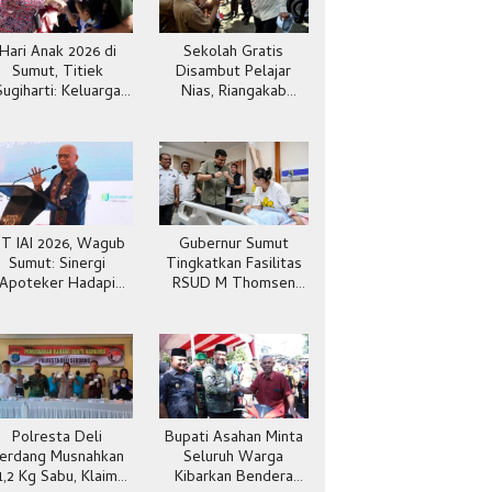
Hari Anak 2026 di
Sekolah Gratis
Sumut, Titiek
Disambut Pelajar
Sugiharti: Keluarga
Nias, Riangakab
Jadi Kunci Teladan
Beban Orang Tua
IT IAI 2026, Wagub
Gubernur Sumut
Sumut: Sinergi
Tingkatkan Fasilitas
Apoteker Hadapi
RSUD M Thomsen
Kesehatan Global
Gunungsitoli
Polresta Deli
Bupati Asahan Minta
erdang Musnahkan
Seluruh Warga
1,2 Kg Sabu, Klaim
Kibarkan Bendera