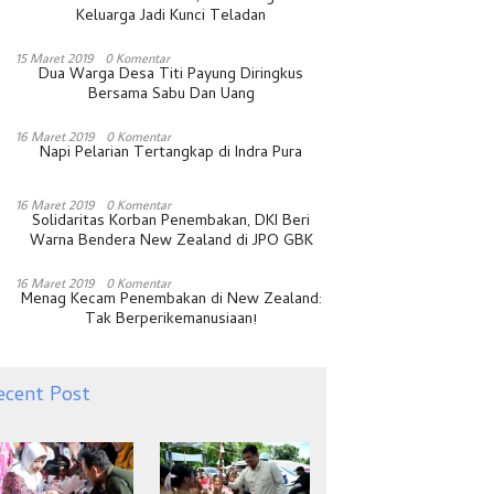
Keluarga Jadi Kunci Teladan
15 Maret 2019
0 Komentar
Dua Warga Desa Titi Payung Diringkus
Bersama Sabu Dan Uang
16 Maret 2019
0 Komentar
Napi Pelarian Tertangkap di Indra Pura
16 Maret 2019
0 Komentar
Solidaritas Korban Penembakan, DKI Beri
Warna Bendera New Zealand di JPO GBK
16 Maret 2019
0 Komentar
Menag Kecam Penembakan di New Zealand:
Tak Berperikemanusiaan!
ecent Post