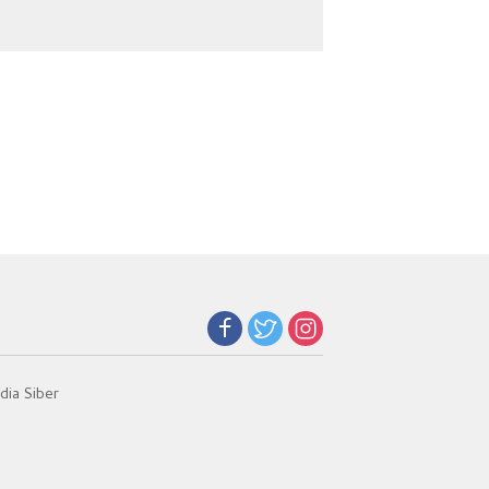
Selamatkan 5.304
Merah Putih
Jiwa
ia Siber