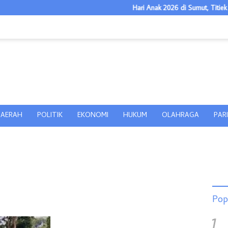
Hari Anak 2026 di Sumut, Titiek Sugiha
AERAH
POLITIK
EKONOMI
HUKUM
OLAHRAGA
PAR
Pop
1