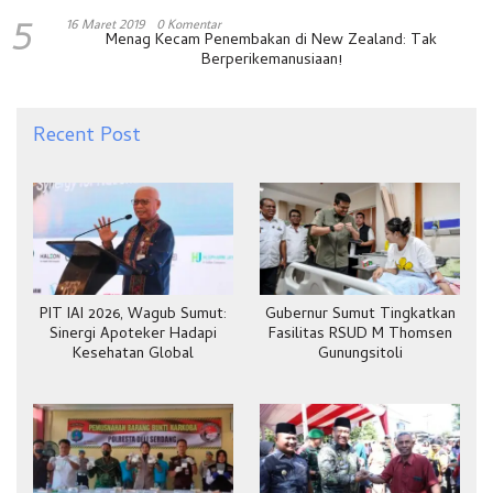
5
16 Maret 2019
0 Komentar
Menag Kecam Penembakan di New Zealand: Tak
Berperikemanusiaan!
Recent Post
PIT IAI 2026, Wagub Sumut:
Gubernur Sumut Tingkatkan
Sinergi Apoteker Hadapi
Fasilitas RSUD M Thomsen
Kesehatan Global
Gunungsitoli