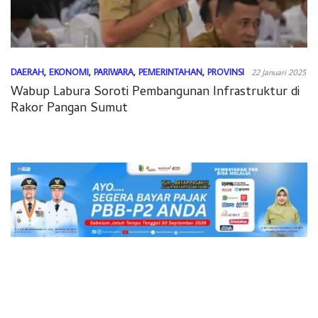
DAERAH
,
EKONOMI
,
PARIWARA
,
PEMERINTAHAN
,
PROVINSI
22 Januari 2025
Wabup Labura Soroti Pembangunan Infrastruktur di
Rakor Pangan Sumut