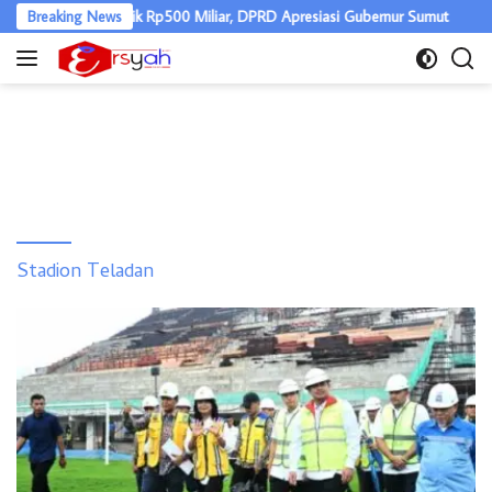
Langsung
ggaran Nias Naik Rp500 Miliar, DPRD Apresiasi Gubernur Sumut
Breaking News
ke
konten
Stadion Teladan