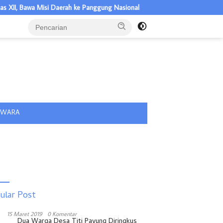
 Bawa Misi Daerah ke Panggung Nasional
Semarak HUT RI ke-81, 
tutup
IWARA
ular Post
15 Maret 2019
0 Komentar
Dua Warga Desa Titi Payung Diringkus