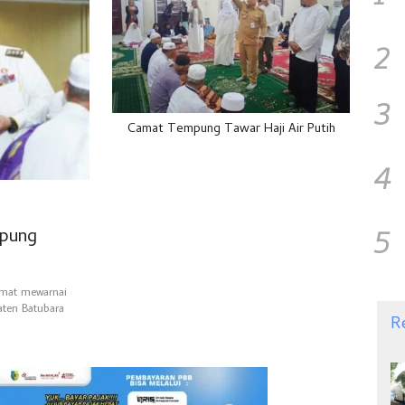
2
3
Camat Tempung Tawar Haji Air Putih
4
5
mpung
dmat mewarnai
aten Batubara
R