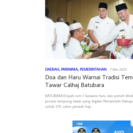
DAERAH
,
PARIWARA
,
PEMERINTAHAN
7 Mei 2025
Doa dan Haru Warnai Tradisi Te
Tawar Calhaj Batubara
BATUBARA.Ersyah.com l Suasana haru dan penuh khi
prosesi tampung tawar yang digelar Pemerintah Kabup
untuk 275 calon jemaah haji…