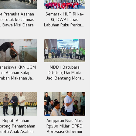
4 Pramuka Asahan
Semarak HUT RI ke-
ertolak ke Jamnas
81, DWP Lapas
I, Bawa Misi Daerah
Labuhan Ruku Perkuat
 Panggung Nasional
Kekompakan
ahasiswa KKN UGM
MDD I Batubara
di Asahan Sulap
Ditutup, Dai Muda
imbah Makanan Jadi
Jadi Benteng Moral
Maggot dan Pakan
Generasi
Ternak
Bupati Asahan
Anggaran Nias Naik
orong Penambahan
Rp500 Miliar, DPRD
Kuota Anak Asahan
Apresiasi Gubernur