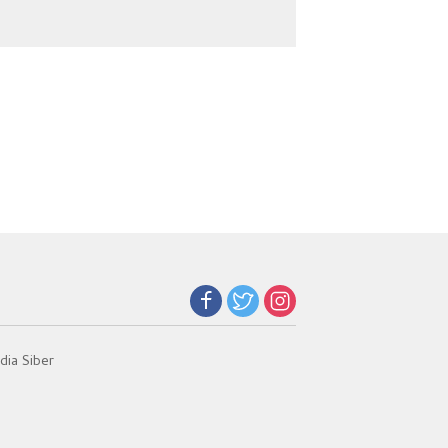
Masuk IPDN
Sumut
ia Siber