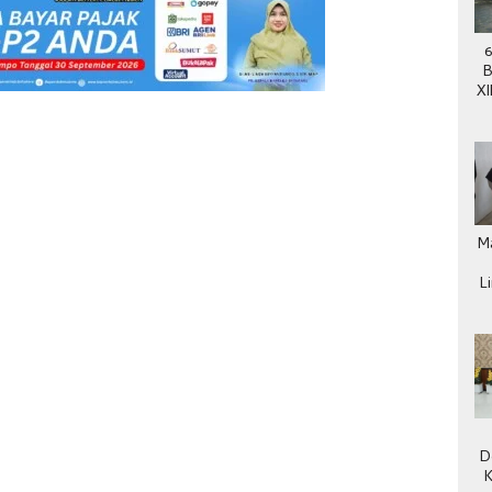
6
B
XI
ke
M
L
D