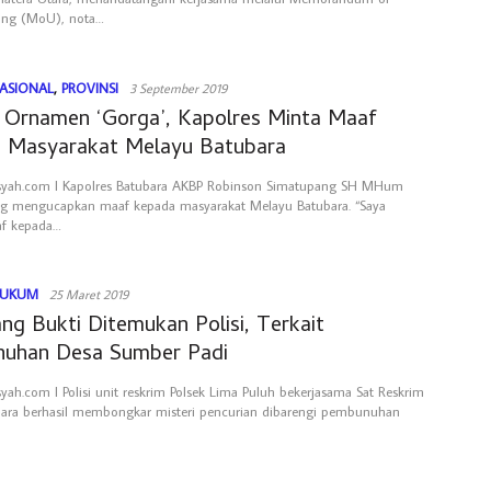
ing (MoU), nota…
ASIONAL
,
PROVINSI
3 September 2019
t Ornamen ‘Gorga’, Kapolres Minta Maaf
 Masyarakat Melayu Batubara
rsyah.com l Kapolres Batubara AKBP Robinson Simatupang SH MHum
ang mengucapkan maaf kepada masyarakat Melayu Batubara. “Saya
f kepada…
UKUM
25 Maret 2019
ang Bukti Ditemukan Polisi, Terkait
uhan Desa Sumber Padi
syah.com l Polisi unit reskrim Polsek Lima Puluh bekerjasama Sat Reskrim
bara berhasil membongkar misteri pencurian dibarengi pembunuhan