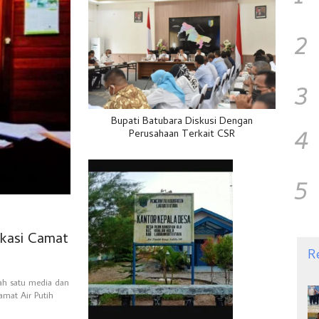
2
3
Bupati Batubara Diskusi Dengan
4
Perusahaan Terkait CSR
5
fikasi Camat
R
lah satu media dan
amat Air Putih