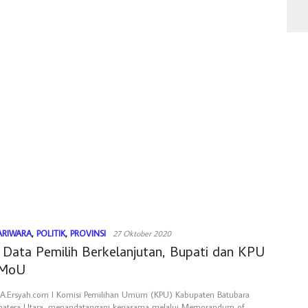
ARIWARA
,
POLITIK
,
PROVINSI
27 Oktober 2020
 Data Pemilih Berkelanjutan, Bupati dan KPU
 MoU
Ersyah.com l Komisi Pemilihan Umum (KPU) Kabupaten Batubara
umatera Utara, menandatangani kerjasama melalui Memorandum of