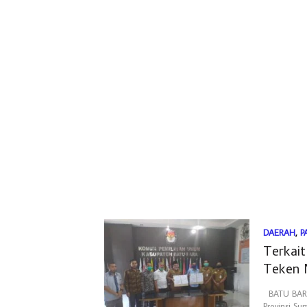
DAERAH
,
P
Terkait
Teken
BATU BARA.
Provinsi S