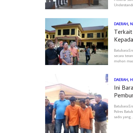
Understand
DAERAH
,
N
Terkai
Kepada
Batubara.E
secara ter
mohon maa
DAERAH
,
H
Ini Bar
Pembun
Batubara.Er
Polres Batu
sadis yang…