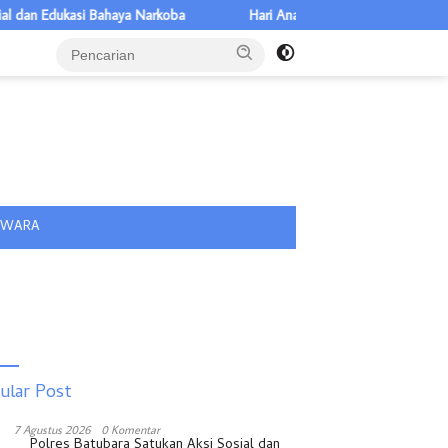
ukasi Bahaya Narkoba
Hari Anak 2026 di Sumut, Titiek Sugiharti: K
tutup
IWARA
ular Post
7 Agustus 2026
0 Komentar
Polres Batubara Satukan Aksi Sosial dan