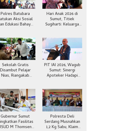
Polres Batubara
Hari Anak 2026 di
atukan Aksi Sosial
Sumut, Titiek
an Edukasi Bahaya
Sugiharti: Keluarga
Narkoba
Jadi Kunci Teladan
Sekolah Gratis
PIT IAI 2026, Wagub
Disambut Pelajar
Sumut: Sinergi
Nias, Riangakab
Apoteker Hadapi
Beban Orang Tua
Kesehatan Global
Gubernur Sumut
Polresta Deli
ingkatkan Fasilitas
Serdang Musnahkan
RSUD M Thomsen
1,2 Kg Sabu, Klaim