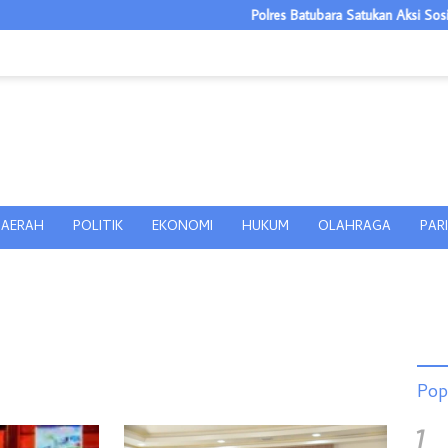
Polres Batubara Satukan Aksi Sosial dan Ed
AERAH
POLITIK
EKONOMI
HUKUM
OLAHRAGA
PAR
Pop
1