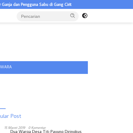
a dan Pengguna Sabu di Gang Cirit
Pilkades Pulau Rakyat Tua 5 C
tutup
IWARA
ular Post
15 Maret 2019
0 Komentar
Dua Warga Desa Titi Payung Diringkus