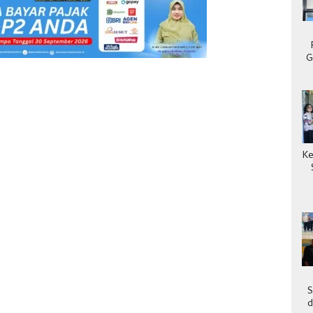
G
Ke
S
d