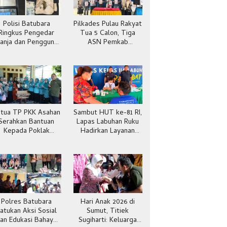
Polisi Batubara
Pilkades Pulau Rakyat
Ringkus Pengedar
Tua 5 Calon, Tiga
anja dan Pengguna
ASN Pemkab
Sabu di Gang Cirit
Batubara
tua TP PKK Asahan
Sambut HUT ke-81 RI,
Serahkan Bantuan
Lapas Labuhan Ruku
Kepada Poklak
Hadirkan Layanan
Kelurahan Sentang
Kesehatan Gratis
Polres Batubara
Hari Anak 2026 di
atukan Aksi Sosial
Sumut, Titiek
an Edukasi Bahaya
Sugiharti: Keluarga