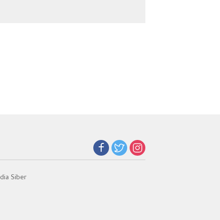
Narkoba
Jadi Kunci Teladan
ia Siber