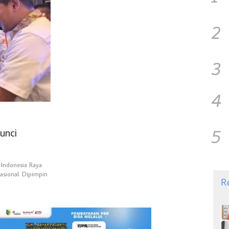
2
3
4
5
unci
 Indonesia Raya
asional. Dipimpin
R