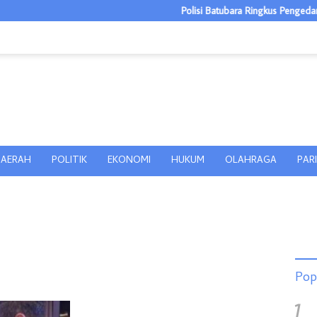
Polisi Batubara Ringkus Pengedar Ganj
AERAH
POLITIK
EKONOMI
HUKUM
OLAHRAGA
PAR
Pop
1