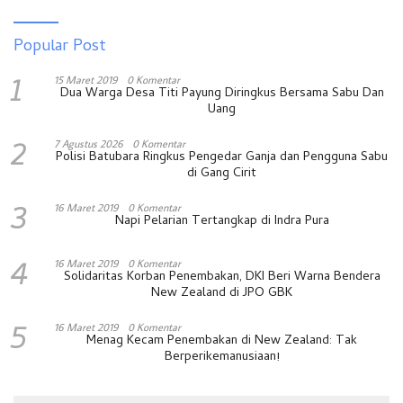
Popular Post
1
15 Maret 2019
0 Komentar
Dua Warga Desa Titi Payung Diringkus Bersama Sabu Dan
Uang
2
7 Agustus 2026
0 Komentar
Polisi Batubara Ringkus Pengedar Ganja dan Pengguna Sabu
di Gang Cirit
3
16 Maret 2019
0 Komentar
Napi Pelarian Tertangkap di Indra Pura
4
16 Maret 2019
0 Komentar
Solidaritas Korban Penembakan, DKI Beri Warna Bendera
New Zealand di JPO GBK
5
16 Maret 2019
0 Komentar
Menag Kecam Penembakan di New Zealand: Tak
Berperikemanusiaan!