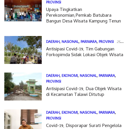
PROVINSI
Upaya Tingkatkan
15 Juli 2020
Perekonomian,Pemkab Batubara
Bangun Desa Wisata Kampung Tenun
DAERAH
,
NASIONAL
,
PARIWARA
,
PROVINSI
25
Antisipasi Covid-19, Tim Gabungan
Mei 2020
Forkopimda Sidak Lokasi Objek Wisata
DAERAH
,
EKONOMI
,
NASIONAL
,
PARIWARA
,
PROVINSI
Antisipasi Covid-19, Dua Objek Wisata
31 Maret 2020
di Kecamatan Talawi Ditutup
DAERAH
,
EKONOMI
,
NASIONAL
,
PARIWARA
,
PROVINSI
Covid-19, Disporapar Surati Pengelola
31 Maret 2020