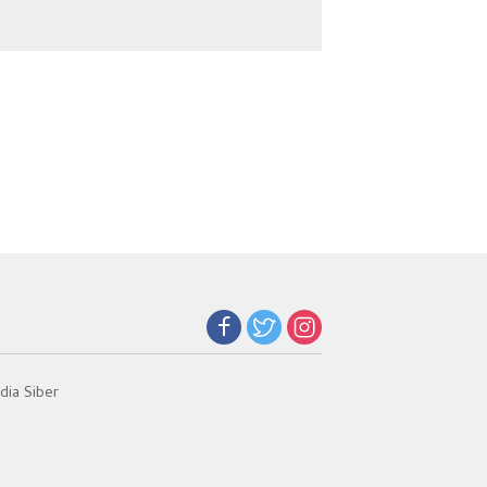
Narkoba
Jadi Kunci Teladan
ia Siber