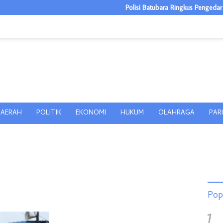
Polisi Batubara Ringkus Pengedar Ganja
AERAH
POLITIK
EKONOMI
HUKUM
OLAHRAGA
PAR
Pop
1