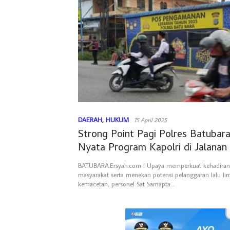
DAERAH
,
HUKUM
15 April 2025
Strong Point Pagi Polres Batubar
Nyata Program Kapolri di Jalanan
BATUBARA.Ersyah.com l Upaya memperkuat kehadiran p
masyarakat serta menekan potensi pelanggaran lalu lin
kemacetan, personel Sat Samapta…