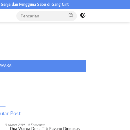
 dan Pengguna Sabu di Gang Cirit
Pilkades Pulau Rakyat Tua 5 C
tutup
IWARA
ular Post
15 Maret 2019
0 Komentar
Dua Warga Desa Titi Payung Diringkus