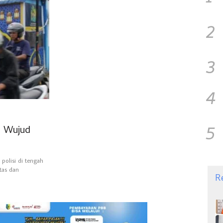
2
3
4
5
a Wujud
olisi di tengah
tas dan
R