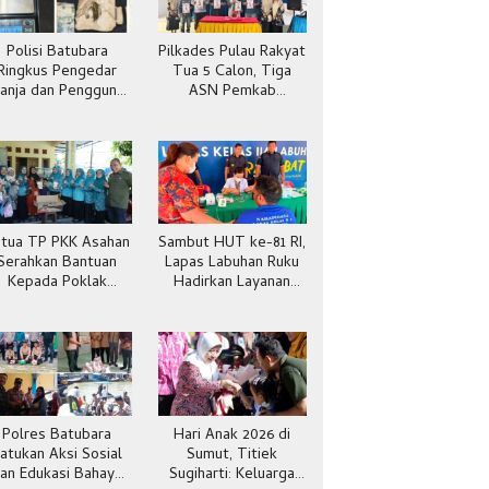
Polisi Batubara
Pilkades Pulau Rakyat
Ringkus Pengedar
Tua 5 Calon, Tiga
anja dan Pengguna
ASN Pemkab
Sabu di Gang Cirit
Batubara
tua TP PKK Asahan
Sambut HUT ke-81 RI,
Serahkan Bantuan
Lapas Labuhan Ruku
Kepada Poklak
Hadirkan Layanan
Kelurahan Sentang
Kesehatan Gratis
Polres Batubara
Hari Anak 2026 di
atukan Aksi Sosial
Sumut, Titiek
an Edukasi Bahaya
Sugiharti: Keluarga