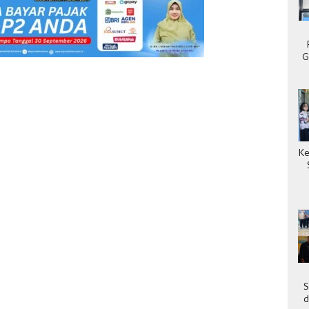
G
Ke
S
d